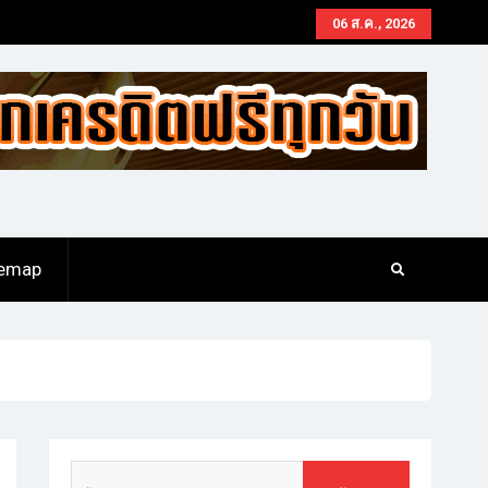
06 ส.ค., 2026
temap