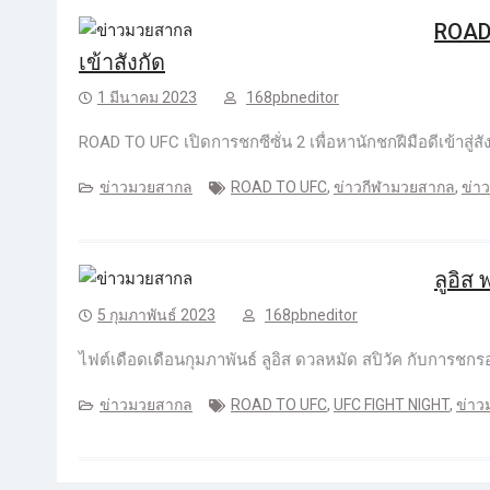
ROAD 
เข้าสังกัด
1 มีนาคม 2023
168pbneditor
ROAD TO UFC เปิดการชกซีซั่น 2 เพื่อหานักชกฝีมือดีเข้าสู่สั
ข่าวมวยสากล
ROAD TO UFC
,
ข่าวกีฬามวยสากล
,
ข่า
ลูอิส
5 กุมภาพันธ์ 2023
168pbneditor
ไฟต์เดือดเดือนกุมภาพันธ์ ลูอิส ดวลหมัด สปิวัค กับการช
ข่าวมวยสากล
ROAD TO UFC
,
UFC FIGHT NIGHT
,
ข่าว