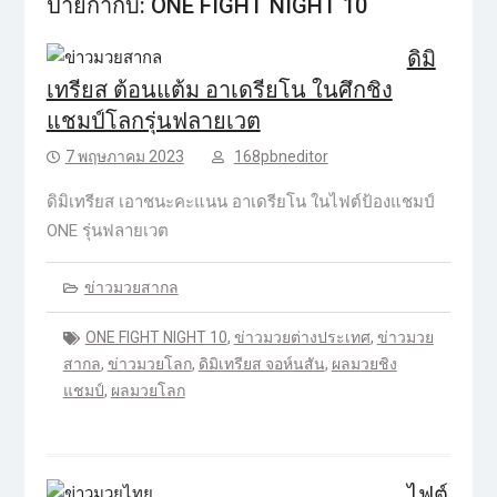
ป้ายกำกับ:
ONE FIGHT NIGHT 10
ดิมิ
เทรียส ต้อนแต้ม อาเดรียโน ในศึกชิง
แชมป์โลกรุ่นฟลายเวต
7 พฤษภาคม 2023
168pbneditor
ดิมิเทรียส เอาชนะคะแนน อาเดรียโน ในไฟต์ป้องแชมป์
ONE รุ่นฟลายเวต
ข่าวมวยสากล
ONE FIGHT NIGHT 10
,
ข่าวมวยต่างประเทศ
,
ข่าวมวย
สากล
,
ข่าวมวยโลก
,
ดิมิเทรียส จอห์นสัน
,
ผลมวยชิง
แชมป์
,
ผลมวยโลก
ไฟต์