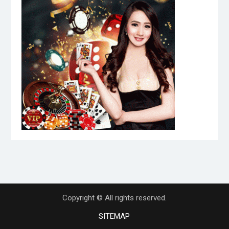
Copyright © All rights reserved.
SITEMAP