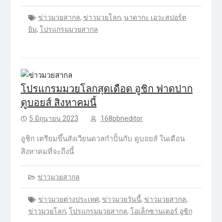
ข่าวมวยสากล
,
ข่าวมวยโลก
,
นาดากะ เอวะสปอร์ต
ยิม
,
โปรแกรมมวยสากล
โปรแกรมมวยโลกสุดเดือด อูชิก ฟาดปาก
ดูบอยส์ สิงหาคมนี้
5 มิถุนายน 2023
168pbneditor
อูชิก เตรียมขึ้นสังเวียนดวลกำปั้นกับ ดูบอยส์ ในเดือน
สิงหาคมที่จะถึงนี้
ข่าวมวยสากล
ข่าวมวยต่างประเทศ
,
ข่าวมวยวันนี้
,
ข่าวมวยสากล
,
ข่าวมวยโลก
,
โปรแกรมมวยสากล
,
โอเล็กซานเดอร์ อูซิก