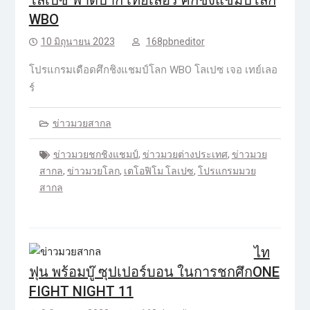
WBO
10 มิถุนายน 2023
168pbneditor
โปรแกรมเดือดศึกชิงแชมป์โลก WBO โลเปซ เจอ เทย์เลอ
ร์
ข่าวมวยสากล
ข่าวมวยชกชิงแชมป์
,
ข่าวมวยต่างประเทศ
,
ข่าวมวย
สากล
,
ข่าวมวยโลก
,
เตโอฟิโม โลเปซ
,
โปรแกรมมวย
สากล
ไท
ฟุน พร้อมบู๊ ซุปเปอร์บอน ในการชกศึกONE
FIGHT NIGHT 11