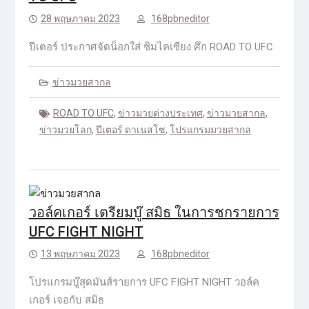
28 พฤษภาคม 2023
168pbneditor
ปีเตอร์ ประกาศจัดน็อกใส่ ซิมไคเซียง ศึก ROAD TO UFC
ข่าวมวยสากล
ROAD TO UFC
,
ข่าวมวยต่างประเทศ
,
ข่าวมวยสากล
,
ข่าวมวยโลก
,
ปีเตอร์ ดาเนสโซ
,
โปรแกรมมวยสากล
วอล์คเกอร์ เตรียมบู๊ สมิธ ในการชกรายการ
UFC FIGHT NIGHT
13 พฤษภาคม 2023
168pbneditor
โปรแกรมบู๊สุดมันส์รายการ UFC FIGHT NIGHT วอล์ค
เกอร์ เจอกับ สมิธ