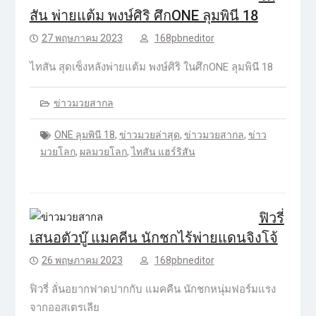
สัน พ่ายแต้ม พงษ์ศิริ ศึกONE ลุมพินี 18
27 พฤษภาคม 2023
168pbneditor
ไทสัน สุดเซ็งหลังพ่ายแต้ม พงษ์ศิริ ในศึกONE ลุมพินี 18
ข่าวมวยสากล
ONE ลุมพินี 18
,
ข่าวมวยล่าสุด
,
ข่าวมวยสากล
,
ข่าว
มวยโลก
,
ผลมวยโลก
,
ไทสัน แฮร์ริสัน
ฟิวรี่
เสนอตัวบู๊ แมคคีน นักชกไร้พ่ายแดนจิงโจ้
26 พฤษภาคม 2023
168pbneditor
ฟิวรี่ ลั่นอยากฟาดปากกับ แมคคีน นักชกหนุ่มฟอร์มแรง
จากออสเตรเลีย