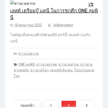
เซ
เลสต์ เตรียมบู๊ แดนี ในการชกศึก ONE ลุมพิ
นี
18 พฤษภาคม 2023
168pbneditor
ไฟต์สุดเดือดของศึกONEลุมพินี ศุกร์นี้ เซเลสต์ เจอกับ
แดนี
ข่าวมวยสากล
ONE ลุมพินี
,
ข่าวมวยล่าสุด
,
ข่าวมวยสากล
,
ข่าวมวย
สากลหญิง
,
ข่าวมวยโลก
,
เซเลสต์ ฮันเซน
,
โปรแกรมมวย
โลก
ก่อนหน้า
1
2
3