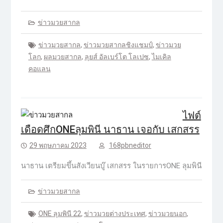
ข่าวมวยสากล
ข่าวมวยสากล
,
ข่าวมวยสากลชิงแชมป์
,
ข่าวมวย
โลก
,
ผลมวยสากล
,
ลุยส์ อัลเบร์โต โลเปซ
,
ไมเคิล
คอแลน
ไฟต์
เดือดศึกONEลุมพินี นาธาน เจอกับ เสกสรร
29 พฤษภาคม 2023
168pbneditor
นาธาน เตรียมขึ้นสังเวียนบู๊ เสกสรร ในรายการONE ลุมพินี
ข่าวมวยสากล
ONE ลุมพินี 22
,
ข่าวมวยต่างประเทศ
,
ข่าวมวยนอก
,