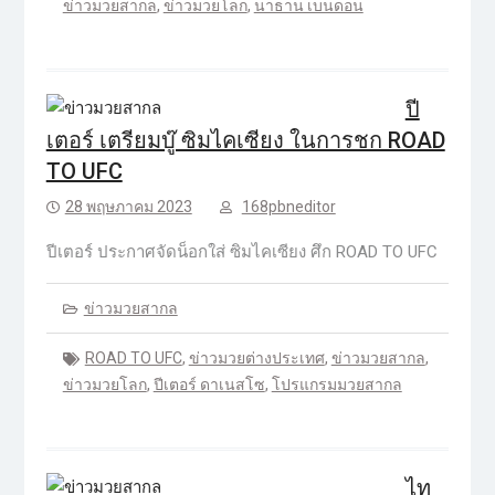
ข่าวมวยสากล
,
ข่าวมวยโลก
,
นาธาน เบนดอน
ปี
เตอร์ เตรียมบู๊ ซิมไคเซียง ในการชก ROAD
TO UFC
28 พฤษภาคม 2023
168pbneditor
ปีเตอร์ ประกาศจัดน็อกใส่ ซิมไคเซียง ศึก ROAD TO UFC
ข่าวมวยสากล
ROAD TO UFC
,
ข่าวมวยต่างประเทศ
,
ข่าวมวยสากล
,
ข่าวมวยโลก
,
ปีเตอร์ ดาเนสโซ
,
โปรแกรมมวยสากล
ไท