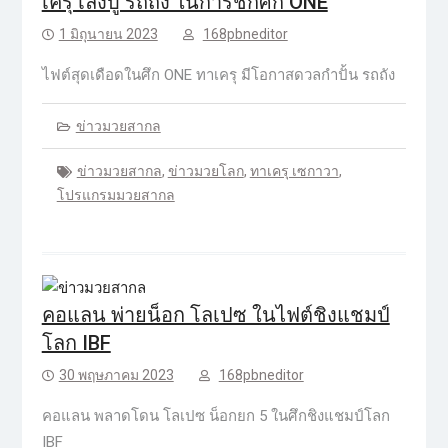
เครุ เล็งบู๊ รถถัง ในการชกศึก ONE
1 มิถุนายน 2023
168pbneditor
ไฟต์สุดเดือดในศึก ONE ทาเครุ มีโอกาสดวลกำปั้น รถถัง
ข่าวมวยสากล
ข่าวมวยสากล
,
ข่าวมวยโลก
,
ทาเครุ เซกาวา
,
โปรแกรมมวยสากล
คอแลน พ่ายน็อก โลเปซ ในไฟต์ชิงแชมป์
โลก IBF
30 พฤษภาคม 2023
168pbneditor
คอแลน พลาดโดน โลเปซ น็อกยก 5 ในศึกชิงแชมป์โลก
IBF