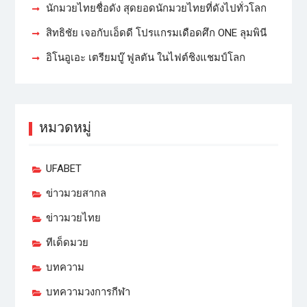
นักมวยไทยชื่อดัง สุดยอดนักมวยไทยที่ดังไปทั่วโลก
สิทธิชัย เจอกับเอ็ดดี โปรแกรมเดือดศึก ONE ลุมพินี
อิโนอูเอะ เตรียมบู๊ ฟูลตัน ในไฟต์ชิงแชมป์โลก
หมวดหมู่
UFABET
ข่าวมวยสากล
ข่าวมวยไทย
ทีเด็ดมวย
บทความ
บทความวงการกีฬา