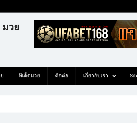
 มวย
ทย
ทีเด็ดมวย
ติดต่อ
เกี่ยวกับเรา
Si