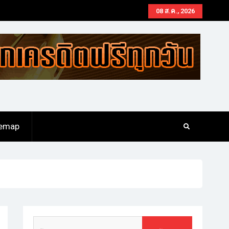
08 ส.ค., 2026
temap