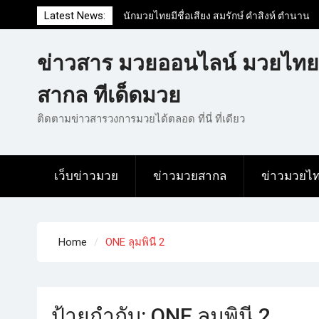
Latest News:
นักมวยไทยมีชื่อเสียง สมรักษ์ คำสิงห์ ตำนาน
มวยสากลสมัครเล่นไทย
นักมวยไทยชื่อดัง สุดยอดนักมวยไทยที่ดังไป
ข่าวสาร มวยออนไลน์ มวยไทย
ทั่วโลก
ข่าวมวยไทยโครตฮอต เว็บข่าวมวยในทุกๆ
สากล ทีเด็ดมวย
แวดวงมีข่าวสารวงการมวยมากมาย
ติดตามข่าวสารวงการมวยได้ตลอด ที่นี่ ที่เดียว
เว็บข่าวมวย
ข่าวมวยสากล
ข่าวมวยไ
Home
ONE ลุมพินี 2
ป้ายกำกับ:
ONE ลุมพินี 2