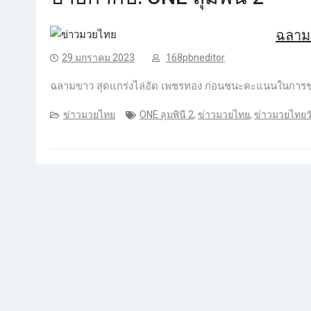
ฉลามข
29 มกราคม 2023
168pbneditor
ฉลามขาว สุดแกร่งไล่อัด เพชรทอง ก่อนชนะคะแนนในการชก
ข่าวมวยไทย
ONE ลุมพินี 2
,
ข่าวมวยไทย
,
ข่าวมวยไทยวั