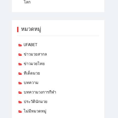
โลก
หมวดหมู่
UFABET
ข่าวมวยสากล
ข่าวมวยไทย
ทีเด็ดมวย
บทความ
บทความวงการกีฬา
ประวัตินักมวย
ไม่มีหมวดหมู่