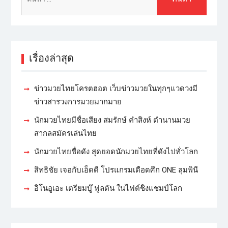
เรื่องล่าสุด
ข่าวมวยไทยโครตฮอต เว็บข่าวมวยในทุกๆแวดวงมี
ข่าวสารวงการมวยมากมาย
นักมวยไทยมีชื่อเสียง สมรักษ์ คำสิงห์ ตำนานมวย
สากลสมัครเล่นไทย
นักมวยไทยชื่อดัง สุดยอดนักมวยไทยที่ดังไปทั่วโลก
สิทธิชัย เจอกับเอ็ดดี โปรแกรมเดือดศึก ONE ลุมพินี
อิโนอูเอะ เตรียมบู๊ ฟูลตัน ในไฟต์ชิงแชมป์โลก