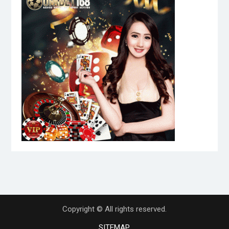
Copyright © All rights reserved.
SITEMAP