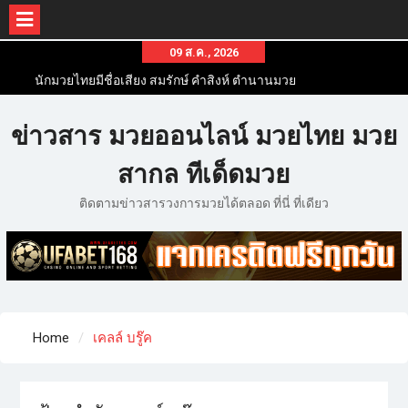
09 ส.ค., 2026
นักมวยไทยมีชื่อเสียง สมรักษ์ คำสิงห์ ตำนานมวย
สากลสมัครเล่นไทย
นักมวยไทยชื่อดัง สุดยอดนักมวยไทยที่ดังไปทั่วโลก
ข่าวสาร มวยออนไลน์ มวยไทย มวย
ข่าวมวยไทยโครตฮอต เว็บข่าวมวยในทุกๆแวดวงมี
ข่าวสารวงการมวยมากมาย
สากล ทีเด็ดมวย
ติดตามข่าวสารวงการมวยได้ตลอด ที่นี่ ที่เดียว
Home
เคลล์ บรู๊ค