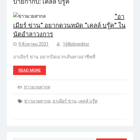
ป้ายกำกับ:
เคลล์ บรู๊ค
“อา
เมียร์ ข่าน” อยากดวนหมัด “เคลล์ บรู๊ค” ใน
นัดอำลาวงการ
9 สิงหาคม 2021
168pbneditor
อาเมียร์ ข่าน อยากปิดฉากเส้นทางอาชีพที่
READ MORE
ข่าวมวยสากล
ข่าวมวยสากล
,
อาเมียร์ ข่าน
,
เคลล์ บรู๊ค