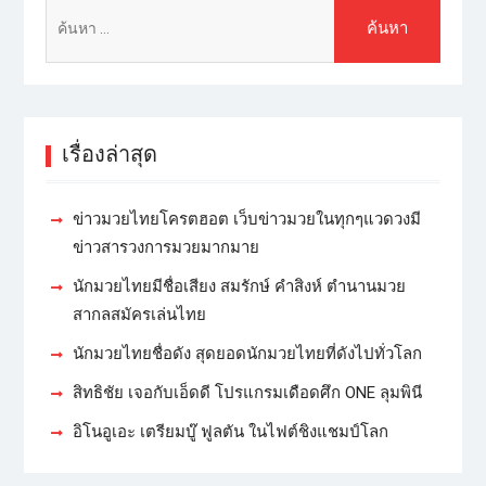
เรื่องล่าสุด
ข่าวมวยไทยโครตฮอต เว็บข่าวมวยในทุกๆแวดวงมี
ข่าวสารวงการมวยมากมาย
นักมวยไทยมีชื่อเสียง สมรักษ์ คำสิงห์ ตำนานมวย
สากลสมัครเล่นไทย
นักมวยไทยชื่อดัง สุดยอดนักมวยไทยที่ดังไปทั่วโลก
สิทธิชัย เจอกับเอ็ดดี โปรแกรมเดือดศึก ONE ลุมพินี
อิโนอูเอะ เตรียมบู๊ ฟูลตัน ในไฟต์ชิงแชมป์โลก