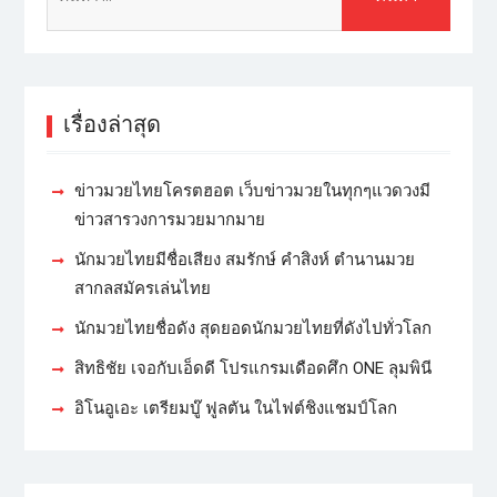
เรื่องล่าสุด
ข่าวมวยไทยโครตฮอต เว็บข่าวมวยในทุกๆแวดวงมี
ข่าวสารวงการมวยมากมาย
นักมวยไทยมีชื่อเสียง สมรักษ์ คำสิงห์ ตำนานมวย
สากลสมัครเล่นไทย
นักมวยไทยชื่อดัง สุดยอดนักมวยไทยที่ดังไปทั่วโลก
สิทธิชัย เจอกับเอ็ดดี โปรแกรมเดือดศึก ONE ลุมพินี
อิโนอูเอะ เตรียมบู๊ ฟูลตัน ในไฟต์ชิงแชมป์โลก