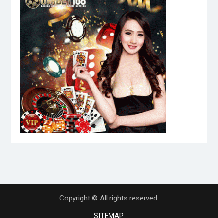
Copyright © All rights reserved.
SITEMAP