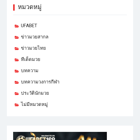
หมวดหมู่
UFABET
ข่าวมวยสากล
ข่าวมวยไทย
ทีเด็ดมวย
บทความ
บทความวงการกีฬา
ประวัตินักมวย
ไม่มีหมวดหมู่