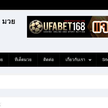
 มวย
ทย
ทีเด็ดมวย
ติดต่อ
เกี่ยวกับเรา
Si
์