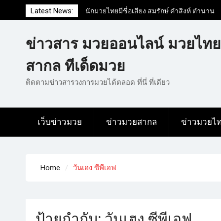
Latest News:
นักมวยไทยมีชื่อเสียง สมรักษ์ คำสิงห์ ตำนาน
มวยสากลสมัครเล่นไทย
นักมวยไทยชื่อดัง สุดยอดนักมวยไทยที่ดังไป
ข่าวสาร มวยออนไลน์ มวยไทย
ทั่วโลก
ข่าวมวยไทยโครตฮอต เว็บข่าวมวยในทุกๆ
สากล ทีเด็ดมวย
แวดวงมีข่าวสารวงการมวยมากมาย
ติดตามข่าวสารวงการมวยได้ตลอด ที่นี่ ที่เดียว
เว็บข่าวมวย
ข่าวมวยสากล
ข่าวมวยไ
Home
วันเฮง ซีพีเอฟ
ป้ายกำกับ:
วันเฮง ซีพีเอฟ