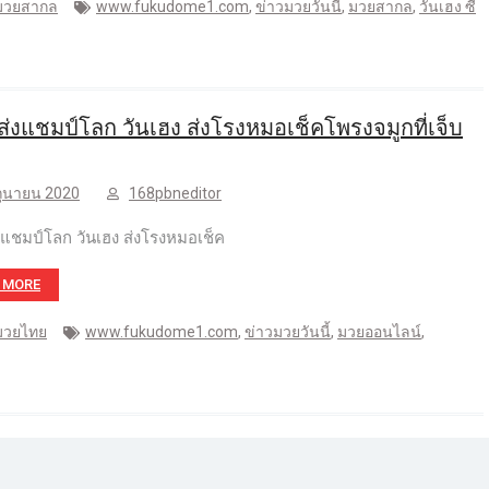
มวยสากล
www.fukudome1.com
,
ข่าวมวยวันนี้
,
มวยสากล
,
วันเฮง ซี
นี้ส่งแชมป์โลก วันเฮง ส่งโรงหมอเช็คโพรงจมูกที่เจ็บ
ถุนายน 2020
168pbneditor
้ส่งแชมป์โลก วันเฮง ส่งโรงหมอเช็ค
 MORE
มวยไทย
www.fukudome1.com
,
ข่าวมวยวันนี้
,
มวยออนไลน์
,