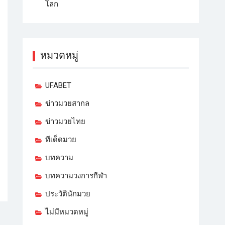
โลก
หมวดหมู่
UFABET
ข่าวมวยสากล
ข่าวมวยไทย
ทีเด็ดมวย
บทความ
บทความวงการกีฬา
ประวัตินักมวย
ไม่มีหมวดหมู่