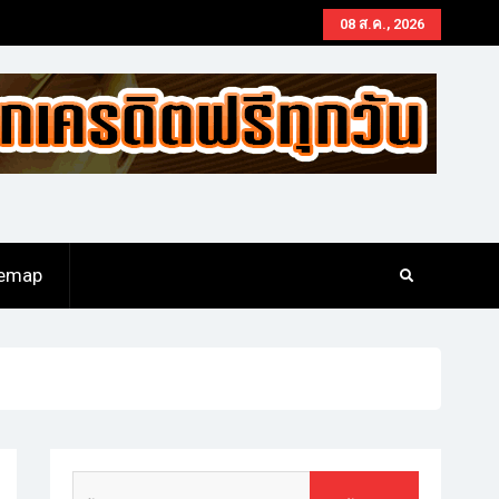
08 ส.ค., 2026
temap