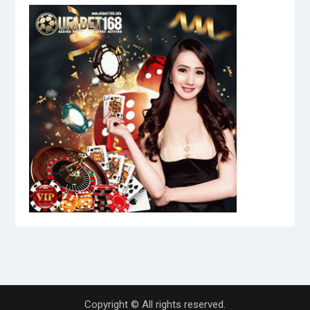
Copyright © All rights reserved.