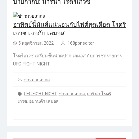
ป้ายกำกับ:
มาริน่า โรดริเกวซ
อาทิตย์นี้มันส์แน่นอนกับไฟต์สุดเดือด โรดริ
เกวซ เจอกับ เลมอส
5 พฤศจิกายน 2022
168pbneditor
โรดริเกวซ เตรียมขึ้นฟาดปาก เลมอส กับการชกรายการ
UFC FIGHT NIGHT
ข่าวมวยสากล
UFC FIGHT NIGHT
,
ข่าวมวยสากล
,
มาริน่า โรดริ
เกวซ
,
อมานด้า เลมอส