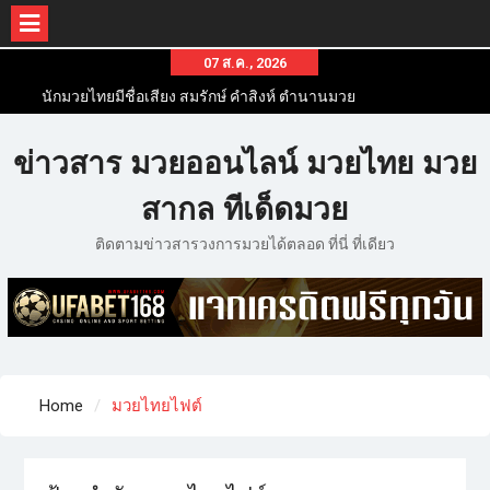
07 ส.ค., 2026
นักมวยไทยมีชื่อเสียง สมรักษ์ คำสิงห์ ตำนานมวย
สากลสมัครเล่นไทย
นักมวยไทยชื่อดัง สุดยอดนักมวยไทยที่ดังไปทั่วโลก
ข่าวสาร มวยออนไลน์ มวยไทย มวย
ข่าวมวยไทยโครตฮอต เว็บข่าวมวยในทุกๆแวดวงมี
ข่าวสารวงการมวยมากมาย
สากล ทีเด็ดมวย
ติดตามข่าวสารวงการมวยได้ตลอด ที่นี่ ที่เดียว
Home
มวยไทยไฟต์