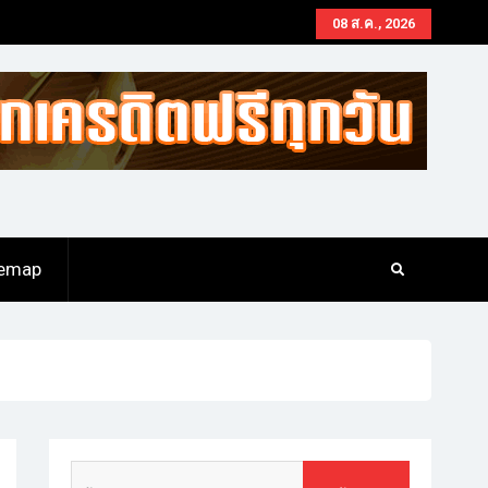
08 ส.ค., 2026
temap