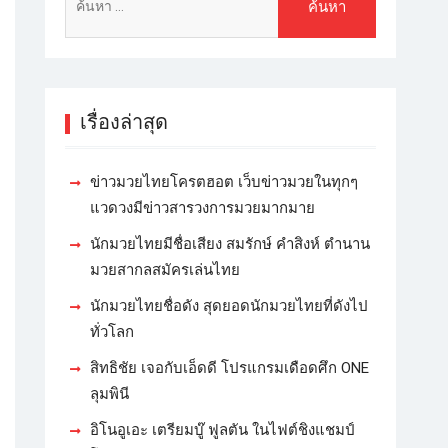
เรื่องล่าสุด
ข่าวมวยไทยโครตฮอต เว็บข่าวมวยในทุกๆ
แวดวงมีข่าวสารวงการมวยมากมาย
นักมวยไทยมีชื่อเสียง สมรักษ์ คำสิงห์ ตำนาน
มวยสากลสมัครเล่นไทย
นักมวยไทยชื่อดัง สุดยอดนักมวยไทยที่ดังไป
ทั่วโลก
สิทธิชัย เจอกับเอ็ดดี โปรแกรมเดือดศึก ONE
ลุมพินี
อิโนอูเอะ เตรียมบู๊ ฟูลตัน ในไฟต์ชิงแชมป์