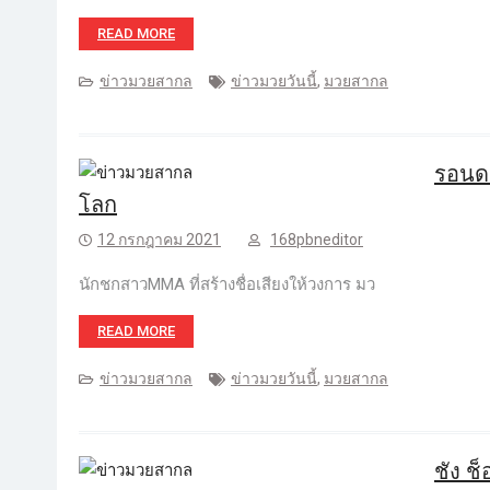
READ MORE
ข่าวมวยสากล
ข่าวมวยวันนี้
,
มวยสากล
รอนดา
โลก
12 กรกฎาคม 2021
168pbneditor
นักชกสาวMMA ที่สร้างชื่อเสียงให้วงการ มว
READ MORE
ข่าวมวยสากล
ข่าวมวยวันนี้
,
มวยสากล
ชัง ช็