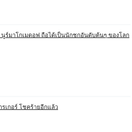
 นูร์มาโกเมดอฟ ถือได้เป็นนักชกอันดับต้นๆ ของโลก
กรเกอร์ โชคร้ายอีกแล้ว