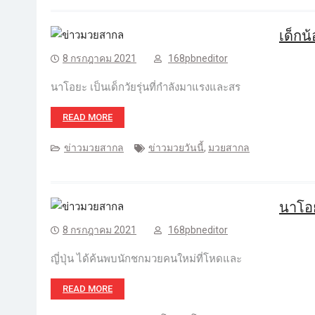
เด็กน
8 กรกฎาคม 2021
168pbneditor
นาโอยะ เป็นเด็กวัยรุ่นที่กำลังมาแรงและสร
READ MORE
ข่าวมวยสากล
ข่าวมวยวันนี้
,
มวยสากล
นาโอย
8 กรกฎาคม 2021
168pbneditor
​ญี่ปุ่น ได้ค้นพบนักชกมวยคนใหม่ที่โหดและ
READ MORE