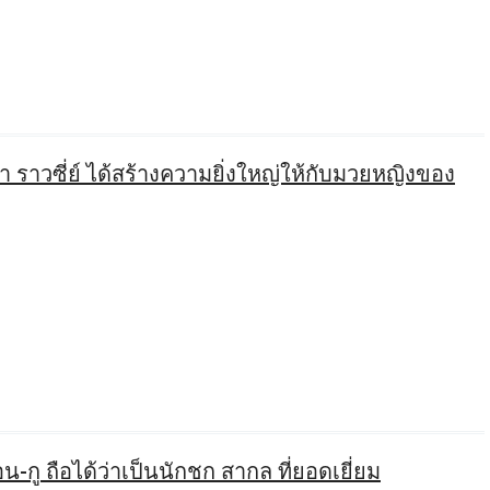
 ราวซี่ย์ ได้สร้างความยิ่งใหญ่ให้กับมวยหญิงของ
อน-กู ถือได้ว่าเป็นนักชก สากล ที่ยอดเยี่ยม