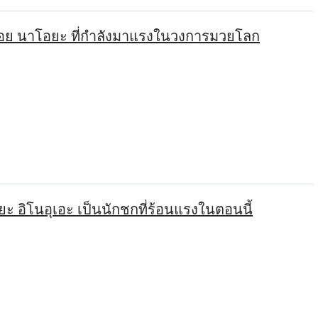
้อย นาโอยะ ที่กำลังมาแรงในวงการมวยโลก
ะ อิโนอุเอะ เป็นนักชกที่ร้อนแรงในตอนนี้