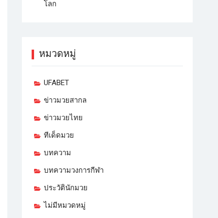
โลก
หมวดหมู่
UFABET
ข่าวมวยสากล
ข่าวมวยไทย
ทีเด็ดมวย
บทความ
บทความวงการกีฬา
ประวัตินักมวย
ไม่มีหมวดหมู่