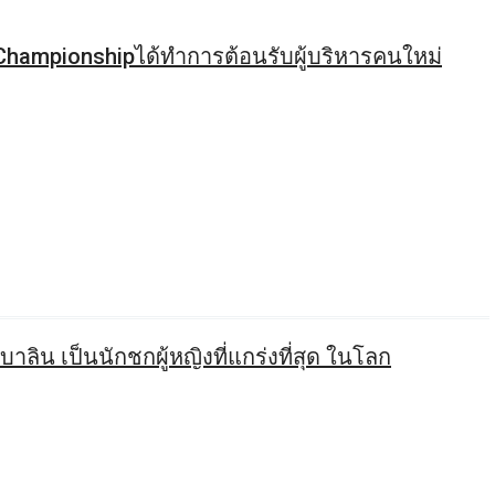
hampionshipได้ทำการต้อนรับผู้บริหารคนใหม่
บาลิน เป็นนักชกผู้หญิงที่แกร่งที่สุด ในโลก