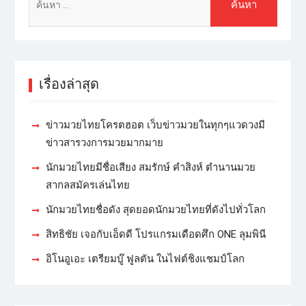
เรื่องล่าสุด
ข่าวมวยไทยโครตฮอต เว็บข่าวมวยในทุกๆแวดวงมี
ข่าวสารวงการมวยมากมาย
นักมวยไทยมีชื่อเสียง สมรักษ์ คำสิงห์ ตำนานมวย
สากลสมัครเล่นไทย
นักมวยไทยชื่อดัง สุดยอดนักมวยไทยที่ดังไปทั่วโลก
สิทธิชัย เจอกับเอ็ดดี โปรแกรมเดือดศึก ONE ลุมพินี
อิโนอูเอะ เตรียมบู๊ ฟูลตัน ในไฟต์ชิงแชมป์โลก