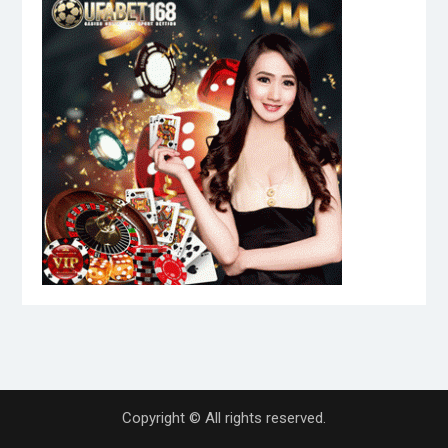
Copyright © All rights reserved.