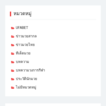
หมวดหมู่
UFABET
ข่าวมวยสากล
ข่าวมวยไทย
ทีเด็ดมวย
บทความ
บทความวงการกีฬา
ประวัตินักมวย
ไม่มีหมวดหมู่