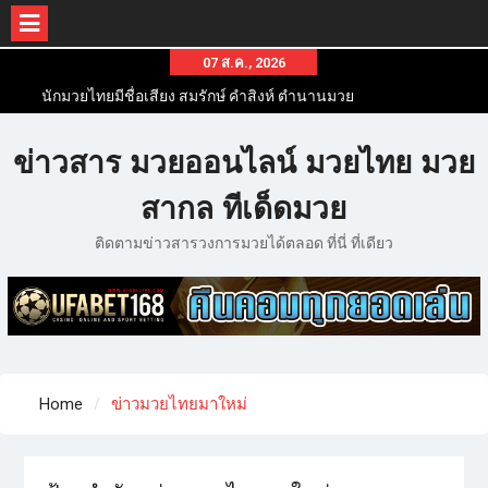
07 ส.ค., 2026
นักมวยไทยมีชื่อเสียง สมรักษ์ คำสิงห์ ตำนานมวย
สากลสมัครเล่นไทย
นักมวยไทยชื่อดัง สุดยอดนักมวยไทยที่ดังไปทั่วโลก
ข่าวสาร มวยออนไลน์ มวยไทย มวย
ข่าวมวยไทยโครตฮอต เว็บข่าวมวยในทุกๆแวดวงมี
ข่าวสารวงการมวยมากมาย
สากล ทีเด็ดมวย
ติดตามข่าวสารวงการมวยได้ตลอด ที่นี่ ที่เดียว
Home
ข่าวมวยไทยมาใหม่