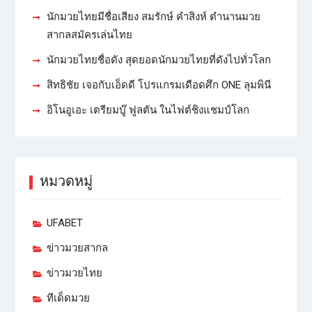
นักมวยไทยมีชื่อเสียง สมรักษ์ คำสิงห์ ตำนานมวย
สากลสมัครเล่นไทย
นักมวยไทยชื่อดัง สุดยอดนักมวยไทยที่ดังไปทั่วโลก
สิทธิชัย เจอกับเอ็ดดี โปรแกรมเดือดศึก ONE ลุมพินี
อิโนอูเอะ เตรียมบู๊ ฟูลตัน ในไฟต์ชิงแชมป์โลก
หมวดหมู่
UFABET
ข่าวมวยสากล
ข่าวมวยไทย
ทีเด็ดมวย