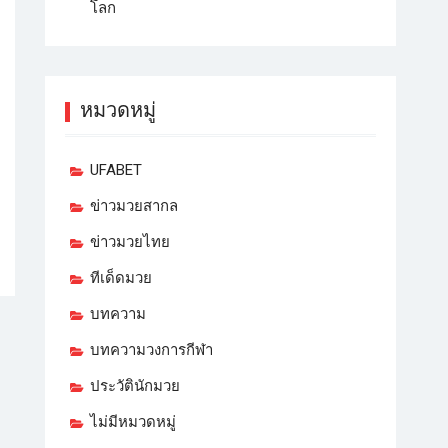
โลก
หมวดหมู่
UFABET
ข่าวมวยสากล
ข่าวมวยไทย
ทีเด็ดมวย
บทความ
บทความวงการกีฬา
ประวัตินักมวย
ไม่มีหมวดหมู่