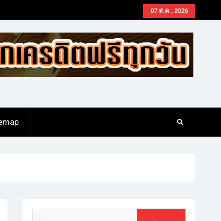
07 ส.ค., 2026
temap