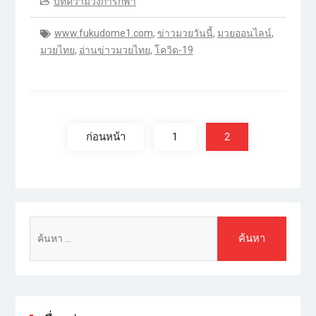
บทความวงการกีฬา
www.fukudome1.com
,
ข่าวมวยวันนี้
,
มวยออนไลน์
,
มวยไทย
,
อ่านข่าวมวยไทย
,
โควิด-19
ก่อนหน้า
1
2