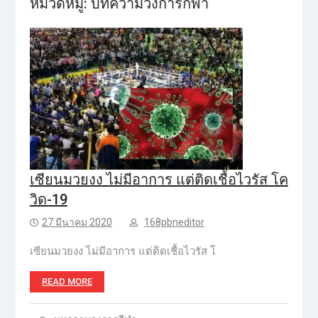
หมวดหมู่:
บทความวงการกีฬา
เซียนมวยงง ไม่มีอาการ แต่ติดเชื้อไวรัส โค
วิด-19
27 มีนาคม 2020
168pbneditor
เซียนมวยงง ไม่มีอาการ แต่ติดเชื้อไวรัส โ
READ MORE