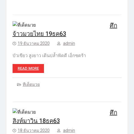
ศึก
จ้าวมวยไทย 19ธค63
19 ธันวาคม 2020
admin
บัวเขียว สูงยาว เดินปล้ำฟัดดี เอ็กซตร้า
READ MORE
ทีเด็ดมวย
ศึก
สิงห์มาวิน 18ธค63
18 ธันวาคม 2020
admin