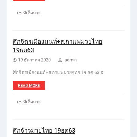
ทีเด็ดมวย
ศึกจิตรเมืองนนท์+ส.กาแฟมวยไทย
19ธค63
19 ธันวาคม 2020
admin
ศึกจิตรเมืองนนท์+ส.กาแฟมวยๆทย 19 ธค 63 &
READ MORE
ทีเด็ดมวย
ศึกจ้าวมวยไทย 19ธค63