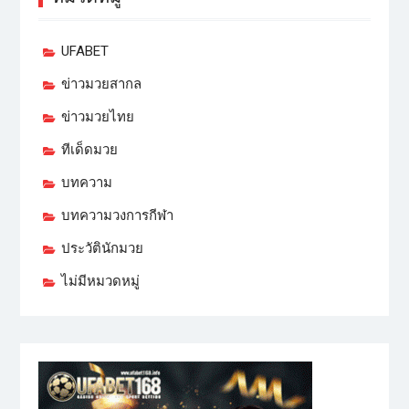
UFABET
ข่าวมวยสากล
ข่าวมวยไทย
ทีเด็ดมวย
บทความ
บทความวงการกีฬา
ประวัตินักมวย
ไม่มีหมวดหมู่