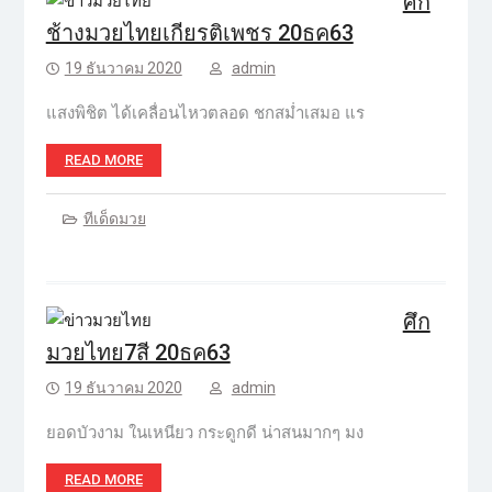
ศึก
ช้างมวยไทยเกียรติเพชร 20ธค63
19 ธันวาคม 2020
admin
แสงพิชิต ได้เคลื่อนไหวตลอด ชกสม่ำเสมอ แร
READ MORE
ทีเด็ดมวย
ศึก
มวยไทย7สี 20ธค63
19 ธันวาคม 2020
admin
ยอดบัวงาม ในเหนียว กระดูกดี น่าสนมากๆ มง
READ MORE