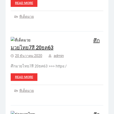
READ MORE
ทีเด็ดมวย
ศึก
มวยไทย7สี 20ธค63
20 ธันวาคม 2020
admin
ศึกมวยไทย7สี 20ธค63 >>> https:/
READ MORE
ทีเด็ดมวย