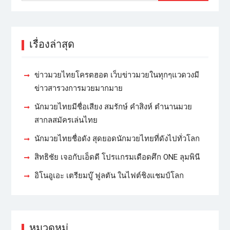
เรื่องล่าสุด
ข่าวมวยไทยโครตฮอต เว็บข่าวมวยในทุกๆแวดวงมี
ข่าวสารวงการมวยมากมาย
นักมวยไทยมีชื่อเสียง สมรักษ์ คำสิงห์ ตำนานมวย
สากลสมัครเล่นไทย
นักมวยไทยชื่อดัง สุดยอดนักมวยไทยที่ดังไปทั่วโลก
สิทธิชัย เจอกับเอ็ดดี โปรแกรมเดือดศึก ONE ลุมพินี
อิโนอูเอะ เตรียมบู๊ ฟูลตัน ในไฟต์ชิงแชมป์โลก
หมวดหมู่