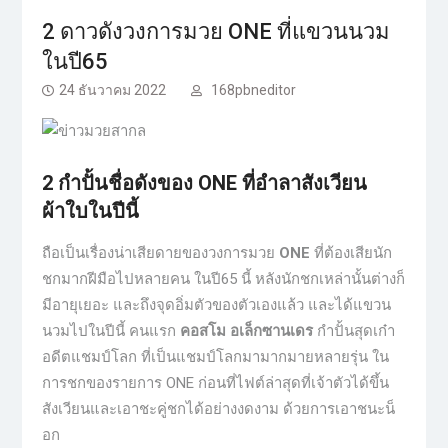
2 ดาวดังวงการมวย ONE ที่แขวนนวม
ในปี65
24 ธันวาคม 2022
168pbneditor
2 กำปั้นชื่อดังของ ONE ที่อำลาสังเวียน
ผ้าใบในปีนี้
ถือเป็นเรื่องน่าเสียดายของวงการมวย
ONE
ที่ต้องเสียนัก
ชกมากฝีมือไปหลายคน ในปี65 นี้ หลังนักชกเหล่านั้นต่างก็
มีอายุเยอะ และถึงจุดอิ่มตัวของตัวเองแล้ว และได้แขวน
นวมไปในปีนี้ คนแรก
คอสโม อเล็กซานเดร
กำปั้นสุดเก๋า
อดีตแชมป์โลก ที่เป็นแชมป์โลกมามากมายหลายรุ่น ใน
การชกของรายการ ONE ก่อนที่ไฟต์ล่าสุดที่เจ้าตัวได้ขึ้น
สังเวียนและเอาชะคู่ชกได้อย่างงดงาม ด้วยการเอาชนะน็
อก