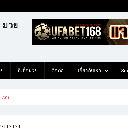
 มวย
ทย
ทีเด็ดมวย
ติดต่อ
เกี่ยวกับเรา
Si
คะแนน
้คะแนน