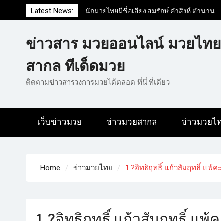
Latest News:
นักมวยไทยมีชื่อเสียง สมรักษ์ คำสิงห์ ตำนาน
มวยสากลสมัครเล่นไทย
นักมวยไทยชื่อดัง สุดยอดนักมวยไทยที่ดังไป
ข่าวสาร มวยออนไลน์ มวยไทย
ทั่วโลก
ข่าวมวยไทยโครตฮอต เว็บข่าวมวยในทุกๆ
สากล ทีเด็ดมวย
แวดวงมีข่าวสารวงการมวยมากมาย
ติดตามข่าวสารวงการมวยได้ตลอด ที่นี่ ที่เดียว
เว็บข่าวมวย
ข่าวมวยสากล
ข่าวมวยไ
Home
ข่าวมวยไทย
1.?อิทธิฤทธิ์ แก้วสัมฤทธิ์ แพ้
1.?อิทธิฤทธิ์ แก้วสัมฤทธิ์ แพ