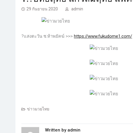
29 กันยายน 2020
admin
?แสงตะวัน ช.ห้าพยัคฆ์ >>>
https://www.fukudome1.com/
ข่าวมวยไทย
Written by
admin