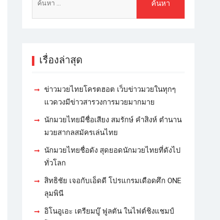
เรื่องล่าสุด
ข่าวมวยไทยโครตฮอต เว็บข่าวมวยในทุกๆ
แวดวงมีข่าวสารวงการมวยมากมาย
นักมวยไทยมีชื่อเสียง สมรักษ์ คำสิงห์ ตำนาน
มวยสากลสมัครเล่นไทย
นักมวยไทยชื่อดัง สุดยอดนักมวยไทยที่ดังไป
ทั่วโลก
สิทธิชัย เจอกับเอ็ดดี โปรแกรมเดือดศึก ONE
ลุมพินี
อิโนอูเอะ เตรียมบู๊ ฟูลตัน ในไฟต์ชิงแชมป์