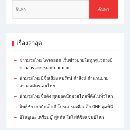
เรื่องล่าสุด
ข่าวมวยไทยโครตฮอต เว็บข่าวมวยในทุกๆแวดวงมี
ข่าวสารวงการมวยมากมาย
นักมวยไทยมีชื่อเสียง สมรักษ์ คำสิงห์ ตำนานมวย
สากลสมัครเล่นไทย
นักมวยไทยชื่อดัง สุดยอดนักมวยไทยที่ดังไปทั่วโลก
สิทธิชัย เจอกับเอ็ดดี โปรแกรมเดือดศึก ONE ลุมพินี
อิโนอูเอะ เตรียมบู๊ ฟูลตัน ในไฟต์ชิงแชมป์โลก