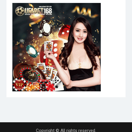
Copyright © All rights reserved.