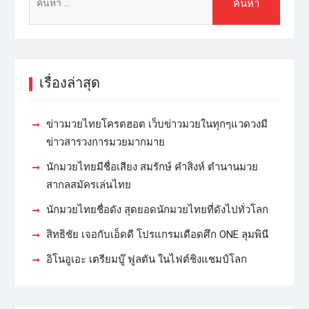
เรื่องล่าสุด
ข่าวมวยไทยโครตฮอต เว็บข่าวมวยในทุกๆแวดวงมี
ข่าวสารวงการมวยมากมาย
นักมวยไทยมีชื่อเสียง สมรักษ์ คำสิงห์ ตำนานมวย
สากลสมัครเล่นไทย
นักมวยไทยชื่อดัง สุดยอดนักมวยไทยที่ดังไปทั่วโลก
สิทธิชัย เจอกับเอ็ดดี โปรแกรมเดือดศึก ONE ลุมพินี
อิโนอูเอะ เตรียมบู๊ ฟูลตัน ในไฟต์ชิงแชมป์โลก