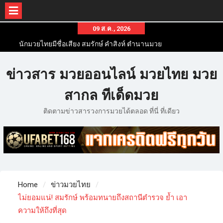
09 ส.ค., 2026
นักมวยไทยมีชื่อเสียง สมรักษ์ คำสิงห์ ตำนานมวย
สากลสมัครเล่นไทย
นักมวยไทยชื่อดัง สุดยอดนักมวยไทยที่ดังไปทั่วโลก
ข่าวสาร มวยออนไลน์ มวยไทย มวย
ข่าวมวยไทยโครตฮอต เว็บข่าวมวยในทุกๆแวดวงมี
ข่าวสารวงการมวยมากมาย
สากล ทีเด็ดมวย
ติดตามข่าวสารวงการมวยได้ตลอด ที่นี่ ที่เดียว
Home
ข่าวมวยไทย
ไม่ยอมแน่! สมรักษ์ พร้อมทนายถึงสถานีตำรวจ ย้ำ เอา
ความให้ถึงที่สุด