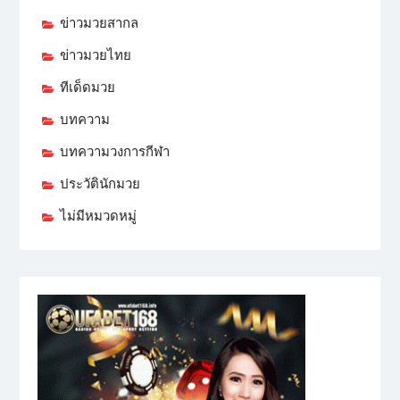
ข่าวมวยสากล
ข่าวมวยไทย
ทีเด็ดมวย
บทความ
บทความวงการกีฬา
ประวัตินักมวย
ไม่มีหมวดหมู่