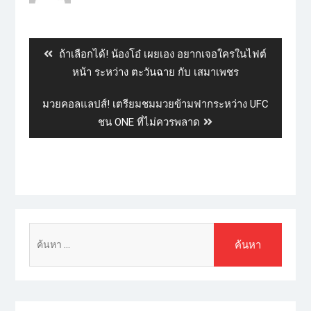
ถ้าเลือกได้! น้องโอ๋ เผยเอง อยากเจอใครในไฟต์
หน้า ระหว่าง ตะวันฉาย กับ เสมาเพชร
มวยคอลแลปส์! เตรียมชมมวยข้ามฟากระหว่าง UFC
ชน ONE ที่ไม่ควรพลาด