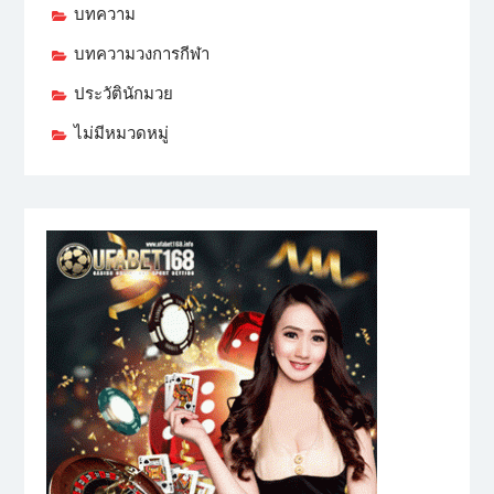
บทความ
บทความวงการกีฬา
ประวัตินักมวย
ไม่มีหมวดหมู่