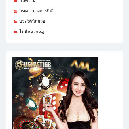
บทความ
บทความวงการกีฬา
ประวัตินักมวย
ไม่มีหมวดหมู่