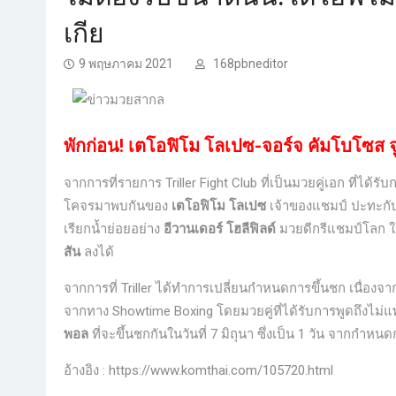
เกีย
9 พฤษภาคม 2021
168pbneditor
พักก่อน! เตโอฟิโม โลเปซ-จอร์จ คัมโบโซส จูเ
จากการที่รายการ Triller Fight Club ที่เป็นมวยคู่เอก ที่ได
โคจรมาพบกันของ
เตโอฟิโม โลเปซ
เจ้าของแชมป์ ปะทะก
เรียกน้ำย่อยอย่าง
อีวานเดอร์ โฮลีฟิลด์
มวยดีกรีแชมป์โลก ในร
สัน
ลงได้
จากการที่ Triller ได้ทำการเปลี่ยนกำหนดการขึ้นชก เนื่องจ
จากทาง Showtime Boxing โดยมวยคู่ที่ได้รับการพูดถึงไม่แ
พอล
ที่จะขึ้นชกกันในวันที่ 7 มิถุนา ซึ่งเป็น 1 วัน จากกำหนดกา
อ้างอิง : https://www.komthai.com/105720.html