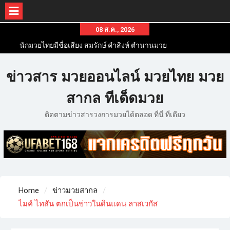
08 ส.ค., 2026
นักมวยไทยมีชื่อเสียง สมรักษ์ คำสิงห์ ตำนานมวย
สากลสมัครเล่นไทย
นักมวยไทยชื่อดัง สุดยอดนักมวยไทยที่ดังไปทั่วโลก
ข่าวสาร มวยออนไลน์ มวยไทย มวย
ข่าวมวยไทยโครตฮอต เว็บข่าวมวยในทุกๆแวดวงมี
ข่าวสารวงการมวยมากมาย
สากล ทีเด็ดมวย
ติดตามข่าวสารวงการมวยได้ตลอด ที่นี่ ที่เดียว
Home
ข่าวมวยสากล
ไมค์ ไทสัน ตกเป็นข่าวในดินแดน ลาสเวกัส