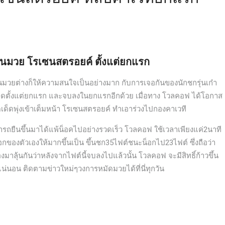
อนมวย โรเซนสตรอยค์ ตั้งแต่ยกแรก
นมวยต่างก็ให้ความสนใจเป็นอย่างมาก กับการเจอกันของนักชกรุ่นเก๋า
ือดตั้งแต่ยกแรก และจบลงในยกแรกอีกด้วย เมื่อทาง โวลคอฟ ได้โอกาส
มัดเด็ดพุ่งเข้าเต็มหน้า โรเซนสตรอยค์ ทำเอาร่วงไปกองคาเวที
รถยืนขึ้นมาได้แพ้น็อคไปอย่างรวดเร็ว โวลคอฟ ใช้เวลาเพียงแค่2นาที
็อกของตัวเองให้มากขึ้นเป็น ขึ้นชก35ไฟต์ชนะน็อกไป23ไฟต์ ซึ่งถือว่า
งมาลุ้นกันว่าหลังจากไฟต์นี้จบลงไปแล้วนั้น โวลคอฟ จะมีสิทธิ์ก้าวขึ้น
่นอน ติดตามข่าวใหม่ๆวงการหมัดมวยได้ที่นี่ทุกวัน