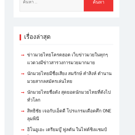
เรื่องล่าสุด
ข่าวมวยไทยโครตฮอต เว็บข่าวมวยในทุกๆ
แวดวงมีข่าวสารวงการมวยมากมาย
นักมวยไทยมีชื่อเสียง สมรักษ์ คำสิงห์ ตำนาน
มวยสากลสมัครเล่นไทย
นักมวยไทยชื่อดัง สุดยอดนักมวยไทยที่ดังไป
ทั่วโลก
สิทธิชัย เจอกับเอ็ดดี โปรแกรมเดือดศึก ONE
ลุมพินี
อิโนอูเอะ เตรียมบู๊ ฟูลตัน ในไฟต์ชิงแชมป์