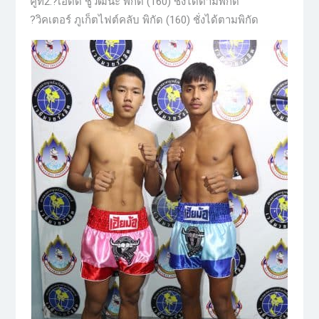
คู่ที่2.?เอ็ดดี้ ชูวัฒนะ พิกัด (160) ชั่งได้ตามพิกัด
?วิคเตอร์ ภูเก็ตไฟต์คลับ พิกัด (160) ชั่งได้ตามพิกัด