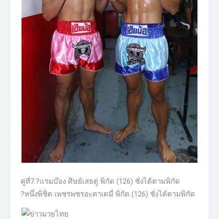
คู่ที่7.?แรมบ๊อง ศิษย์เสธตู่ พิกัด (126) ชั่งได้ตามพิกัด
?หนึ่งพิชิต เพชรพชรอะคาเดมี่ พิกัด (126) ชั่งได้ตามพิกัด