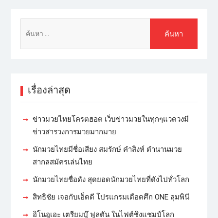
เรื่องล่าสุด
ข่าวมวยไทยโครตฮอต เว็บข่าวมวยในทุกๆแวดวงมี
ข่าวสารวงการมวยมากมาย
นักมวยไทยมีชื่อเสียง สมรักษ์ คำสิงห์ ตำนานมวย
สากลสมัครเล่นไทย
นักมวยไทยชื่อดัง สุดยอดนักมวยไทยที่ดังไปทั่วโลก
สิทธิชัย เจอกับเอ็ดดี โปรแกรมเดือดศึก ONE ลุมพินี
อิโนอูเอะ เตรียมบู๊ ฟูลตัน ในไฟต์ชิงแชมป์โลก