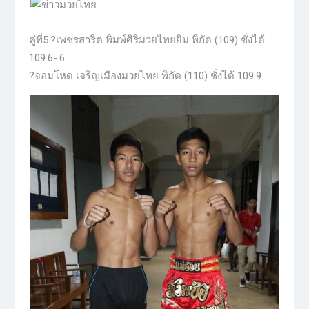
คู่ที่5.?เพชรสาริต พิมพ์ศิริมวยไทยยิม พิกัด (109) ชั่งได้
109.6-.6
?จอมโหด เจริญเมืองมวยไทย พิกัด (110) ชั่งได้ 109.9