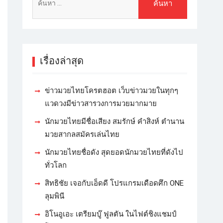
เรื่องล่าสุด
ข่าวมวยไทยโครตฮอต เว็บข่าวมวยในทุกๆ
แวดวงมีข่าวสารวงการมวยมากมาย
นักมวยไทยมีชื่อเสียง สมรักษ์ คำสิงห์ ตำนาน
มวยสากลสมัครเล่นไทย
นักมวยไทยชื่อดัง สุดยอดนักมวยไทยที่ดังไป
ทั่วโลก
สิทธิชัย เจอกับเอ็ดดี โปรแกรมเดือดศึก ONE
ลุมพินี
อิโนอูเอะ เตรียมบู๊ ฟูลตัน ในไฟต์ชิงแชมป์