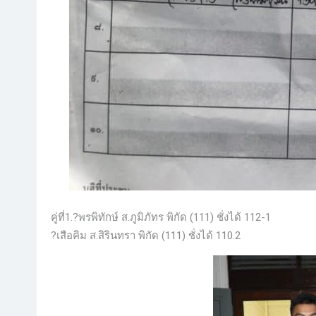
คู่ที่1.?พรพิทักษ์ ส.ภูมิภัทร พิกัด (111) ชั่งได้ 112-1
?เสือคิม ส.สิรินทรา พิกัด (111) ชั่งได้ 110.2