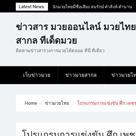
Latest News:
นักมวยไทยมีชื่อเสียง สมรักษ์ คำสิงห์ ตำนาน
มวยสากลสมัครเล่นไทย
นักมวยไทยชื่อดัง สุดยอดนักมวยไทยที่ดังไป
ข่าวสาร มวยออนไลน์ มวยไทย
ทั่วโลก
ข่าวมวยไทยโครตฮอต เว็บข่าวมวยในทุกๆ
สากล ทีเด็ดมวย
แวดวงมีข่าวสารวงการมวยมากมาย
ติดตามข่าวสารวงการมวยได้ตลอด ที่นี่ ที่เดียว
เว็บข่าวมวย
ข่าวมวยสากล
ข่าวมวยไ
Home
ข่าวมวยไทย
โปรแกรมการแข่งขัน ศึก เพชร
โปรแกรมการแข่งขัน ศึก เพชร