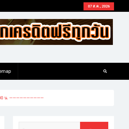
07 ส.ค., 2026
temap
า 19.00 น. ——————————