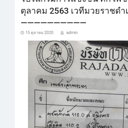
ตุลาคม 2563 เวทีมวยราชดำเน
——————————
15 ตุลาคม 2020
admin