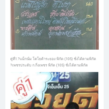
คู่ที่1.?แม็กนั่ม โตโยต้าระยอง พิกัด (105) ชั่งได้ตามพิกัด
?เพชรประดับ ก.กิ่งเพชร พิกัด (105) ชั่งได้ตามพิกัด