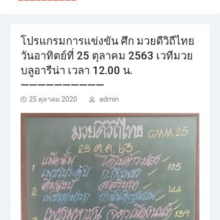
——————————
โปรแกรมการแข่งขัน ศึก มวยดีวิถีไทย
วันอาทิตย์ที่ 25 ตุลาคม 2563 เวทีมวย
บลูอารีน่า เวลา 12.00 น.
——————————
25 ตุลาคม 2020
admin