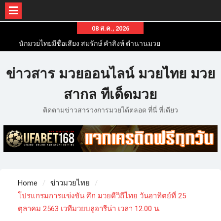
08 ส.ค., 2026
นักมวยไทยมีชื่อเสียง สมรักษ์ คำสิงห์ ตำนานมวย
สากลสมัครเล่นไทย
นักมวยไทยชื่อดัง สุดยอดนักมวยไทยที่ดังไปทั่วโลก
ข่าวสาร มวยออนไลน์ มวยไทย มวย
ข่าวมวยไทยโครตฮอต เว็บข่าวมวยในทุกๆแวดวงมี
ข่าวสารวงการมวยมากมาย
สากล ทีเด็ดมวย
ติดตามข่าวสารวงการมวยได้ตลอด ที่นี่ ที่เดียว
Home
ข่าวมวยไทย
โปรแกรมการแข่งขัน ศึก มวยดีวิถีไทย วันอาทิตย์ที่ 25
ตุลาคม 2563 เวทีมวยบลูอารีน่า เวลา 12.00 น.