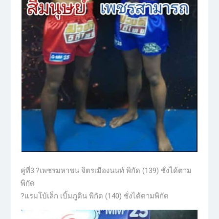
คู่ที่3.?เพชรมหาชน จิตรเมืองนนท์ พิกัด (139) ชั่งได้ตาม
พิกัด
?แรมโบ้เล็ก เบิ้มภูดิน พิกัด (140) ชั่งได้ตามพิกัด