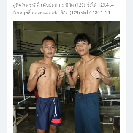
คู่ที่4.?เพชรสี่คิ้ว ศิษย์คุณมะ พิกัด (129) ชั่งได้ 129.4-.4
?เดชฤทธิ์ แดงพนมดงรัก พิกัด (129) ชั่งได้ 130.1-1.1