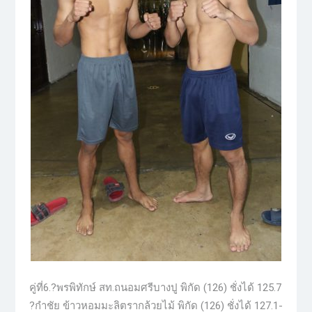
คู่ที่6.?พรพิทักษ์ สท.ถนอมศรีบางปู พิกัด (126) ชั่งได้ 125.7
?กำชัย ข้าวหอมมะลิตรากล้วยไม้ พิกัด (126) ชั่งได้ 127.1-