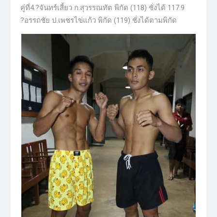
คู่ที่4.?จันทร์เสี้ยว ก.สุวรรณทัต พิกัด (118) ชั่งได้ 117.9
?อรรถชัย ป.เพชรไข่แก้ว พิกัด (119) ชั่งได้ตามพิกัด