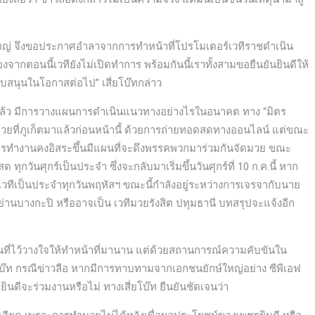
ใหญ่ จึงขอประกาศอำลาจากการทำหน้าที่โปรโมเตอร์เวทีราชดำเนิน
งจากตอนนี้เวทียังไม่เปิดทำการ พร้อมกันนี้เราทั้งสามขอยืนยันยินดีให้
สนุนในโอกาสต่อไป” เสี่ยโบ๊ทกล่าว
ล้ว มีการวางแผนการดำเนินแนวทางอย่างไรในอนาคต ทาง “มิตร
วยที่ภูเก็ตมาแล้วก่อนหน้านี้ ด้วยการถ่ายทอดสดทางออนไลน์ แต่ขณะ
นไปการทำงานคงอิสระขึ้นมีแผนที่จะดึงพรรคพวกมาร่วมกันจัดมวย ขณะ
ทุกวันศุกร์เป็นประจำ ซึ่งจะกลับมาเริ่มขึ้นวันศุกร์ที่ 10 ก.ค.นี้ หาก
วทีเป็นประจำทุกวันพฤหัสฯ ขณะนี้กำลังอยู่ระหว่างการเจรจากับนาย
ย่านบางกะปิ หรืออาจเป็น เวทีมวยรังสิต ปทุมธานี บทสรุปจะแจ้งอีก
ที่ไว้วางใจให้ทำหน้าที่มานาน แต่ด้วยสถานการณ์ความคับขันใน
่ยโบ๊ท กรณีข่าวลือ หากมีการทาบทามจากเอกชนยักษ์ใหญ่อย่าง ซีพีเอฟ
 ยินดีจะร่วมงานหรือไม่ ทางเสี่ยโบ๊ท ยืนยันชัดเจนว่า