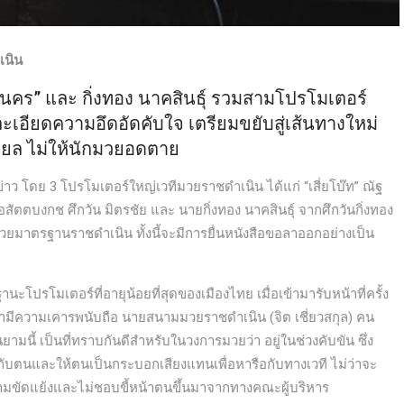
เนิน
ตร นคร” และ กิ่งทอง นาคสินธุ์ รวมสามโปรโมเตอร์
อียดความอึดอัดคับใจ เตรียมขยับสู่เส้นทางใหม่
ียล ไม่ให้นักมวยอดตาย
ถลงข่าว โดย 3 โปรโมเตอร์ใหญ่เวทีมวยราชดำเนิน ได้แก่ “เสี่ยโบ๊ท” ณัฐ
่อสัตตบงกช ศึกวัน มิตรชัย และ นายกิ่งทอง นาคสินธุ์ จากศึกวันกิ่งทอง
ยมาตรฐานราชดำเนิน ทั้งนี้จะมีการยื่นหนังสือขอลาออกอย่างเป็น
านะโปรโมเตอร์ที่อายุน้อยที่สุดของเมืองไทย เมื่อเข้ามารับหน้าที่ครั้ง
บว่ามีความเคารพนับถือ นายสนามมวยราชดำเนิน (จิต เชี่ยวสกุล) คน
นี้ เป็นที่ทราบกันดีสำหรับในวงการมวยว่า อยู่ในช่วงคับขัน ซึ่ง
กับตนและให้ตนเป็นกระบอกเสียงแทนเพื่อหารือกับทางเวที ไม่ว่าจะ
ามขัดแย้งและไม่ชอบขี้หน้าตนขึ้นมาจากทางคณะผู้บริหาร