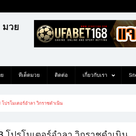
 มวย
ทย
ทีเด็ดมวย
ติดต่อ
เกี่ยวกับเรา
Si
ุ 3 โปรโมเตอร์อำลา วิกราชดำเนิน
ตุ 3 โปรโมเตอร์อำลา วิกราชดำเนิน