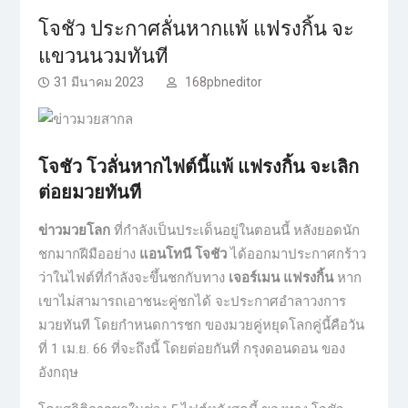
โจชัว ประกาศลั่นหากแพ้ แฟรงกิ้น จะ
แขวนนวมทันที
31 มีนาคม 2023
168pbneditor
โจชัว โวลั่นหากไฟต์นี้แพ้ แฟรงกิ้น จะเลิก
ต่อยมวยทันที
ข่าวมวยโลก
ที่กำลังเป็นประเด็นอยู่ในตอนนี้ หลังยอดนัก
ชกมากฝีมืออย่าง
แอนโทนี โจชัว
ได้ออกมาประกาศกร้าว
ว่าในไฟต์ที่กำลังจะขึ้นชกกับทาง
เจอร์เมน แฟรงกิ้น
หาก
เขาไม่สามารถเอาชนะคู่ชกได้ จะประกาศอำลาวงการ
มวยทันที โดยกำหนดการชก ของมวยคู่หยุดโลกคู่นี้คือวัน
ที่ 1 เม.ย. 66 ที่จะถึงนี้ โดยต่อยกันที่ กรุงดอนดอน ของ
อังกฤษ