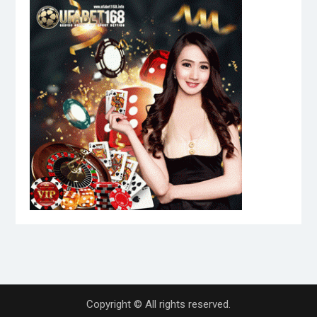
Copyright © All rights reserved.