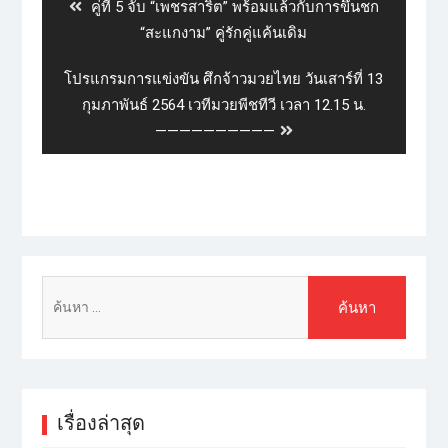
คู่ที่ 5 จับ “เพชรสาริต” พร้อมแล้วกับการขึ้นชก
“สะแกงาม” คู่รักคู่แค้นเดิม
โปรแกรมการแข่งขัน ศึกจ้าวมวยไทย วันเสาร์ที่ 13
กุมภาพันธ์ 2564 เวทีมวยพีชทีวี เวลา 12.15 น.
——————————
เรื่องล่าสุด