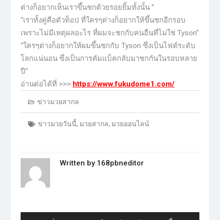
ต่างก็อยากเห็นเราขึ้นชกด้วยรอยยิ้มทั้งนั้น ”
“เราทั้งคู่คือตัวท็อป ที่ใครๆต่างก็อยากให้ขึ้นชกอีกรอบ
เพราะไม่มีเหตุผลอะไร ที่ผมจะชกกับคนอื่นที่ไม่ใช่ Tyson”
“ใครๆต่างก็อยากให้ผมขึ้นชกกับ Tyson ซึ่งเป็นไฟต์ระดับ
โลกแน่นอน ซึ่งเป็นการคัมแบ็คกลับมาชกกันในรอบหลาย
ปี”
อ่านต่อได้ที่ >>>
https://www.fukudome1.com/
ข่าวมวยสากล
ข่าวมวยวันนี้
,
มวยสากล
,
มวยออนไลน์
Written by
168pbneditor