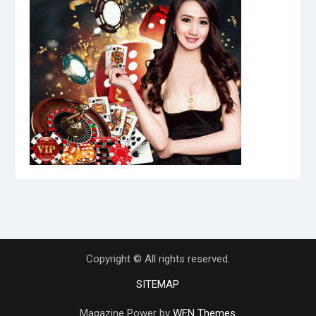
Copyright © All rights reserved.
SITEMAP
Magazine Power by
WEN Themes