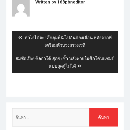
Written by
168pbneditor
ทำไงได้ล่ะ! ศึกลุมพินี ไปอันต้องเลื่อน หลังจากที่
เตรียมตัวบวงสรวงเวที
สมชื่อเป๊ะ! ซิลกาโด้ สุดจะช้ำ หลังพ่ายในศึกโค่นแชมป์
แบบสุดสู้ไม่ได้