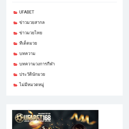
UFABET
ข่าวมวยสากล
ข่าวมวยไทย
ทีเด็ดมวย
บทความ
บทความวงการกีฬา
ประวัตินักมวย
ไม่มีหมวดหมู่