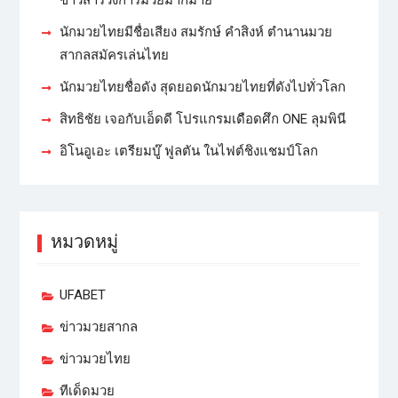
ข่าวสารวงการมวยมากมาย
นักมวยไทยมีชื่อเสียง สมรักษ์ คำสิงห์ ตำนานมวย
สากลสมัครเล่นไทย
นักมวยไทยชื่อดัง สุดยอดนักมวยไทยที่ดังไปทั่วโลก
สิทธิชัย เจอกับเอ็ดดี โปรแกรมเดือดศึก ONE ลุมพินี
อิโนอูเอะ เตรียมบู๊ ฟูลตัน ในไฟต์ชิงแชมป์โลก
หมวดหมู่
UFABET
ข่าวมวยสากล
ข่าวมวยไทย
ทีเด็ดมวย