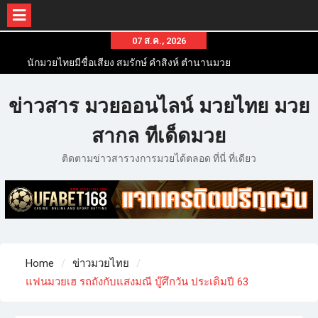
07 ส.ค., 2026
นักมวยไทยมีชื่อเสียง สมรักษ์ คำสิงห์ ตำนานมวย
สากลสมัครเล่นไทย
นักมวยไทยชื่อดัง สุดยอดนักมวยไทยที่ดังไปทั่วโลก
ข่าวสาร มวยออนไลน์ มวยไทย มวย
ข่าวมวยไทยโครตฮอต เว็บข่าวมวยในทุกๆแวดวงมี
ข่าวสารวงการมวยมากมาย
สากล ทีเด็ดมวย
ติดตามข่าวสารวงการมวยได้ตลอด ที่นี่ ที่เดียว
Home
ข่าวมวยไทย
แฟนมวยเฮ รถถังกับแสงมณี บู๊ศึกวัน ประเดิมปี 63