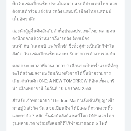
ศึกวันแชมเปี้ยนชิพ ประเดิมสนามแรกที่ประเทศไทย มวย
ดังตบเท้าร่วมแข่งขัน รถถัง แสงมณี เมืองไทย แสตมป์
เต็มอัตราศึก
สองนักสู้คู่จิ้นติดอันดับตัวท็อปของประเทศไทย หลายคน
คงนึกออกแล้วว่าหมายถึง “รถถัง จิตรเมือง
นนท์” กับ “แสตมป์ แฟร์เท็กซ์” ซึ่งทั้งคู่ต่างเป็นนักกีฬาใน
สังกัด วัน แชมเปียนชิพ และพบรักจากการทำงานร่วมกัน
ตลอดระยะเวลาที่ผ่านมากว่า 9 เดือนจะเป็นครั้งแรกที่ทั้งคู่
จะได้สร้างผลงานพร้อมกัน หลังจากได้ขึ้นป้ายรายการ
เดียวกันในศึก ONE: A NEW TOMORROW ที่อิมแพ็ค อารี
น่า เมืองทองธานี ในวันที่ 10 มกราคม 2563
สำหรับเจ้าของฉายา “The Iron Man” หลังเซ็นสัญญาเข้า
มาอยู่ในสังกัด วัน แชมเปียนชิพ ได้ปีเศษ ก็กวาดเรตติ้ง
และค่าตัว 7 หลัก ขึ้นนั่งบัลลังก์แชมป์โลก ONE มวยไทย
รุ่นฟลายเวต พร้อมสั่งสมสถิติไร้พ่ายมาตลอด 6 ไฟต์