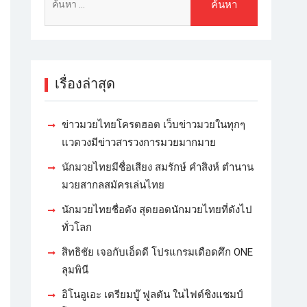
เรื่องล่าสุด
ข่าวมวยไทยโครตฮอต เว็บข่าวมวยในทุกๆ
แวดวงมีข่าวสารวงการมวยมากมาย
นักมวยไทยมีชื่อเสียง สมรักษ์ คำสิงห์ ตำนาน
มวยสากลสมัครเล่นไทย
นักมวยไทยชื่อดัง สุดยอดนักมวยไทยที่ดังไป
ทั่วโลก
สิทธิชัย เจอกับเอ็ดดี โปรแกรมเดือดศึก ONE
ลุมพินี
อิโนอูเอะ เตรียมบู๊ ฟูลตัน ในไฟต์ชิงแชมป์