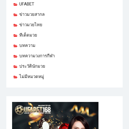
UFABET
ข่าวมวยสากล
ข่าวมวยไทย
ทีเด็ดมวย
บทความ
บทความวงการกีฬา
ประวัตินักมวย
ไม่มีหมวดหมู่