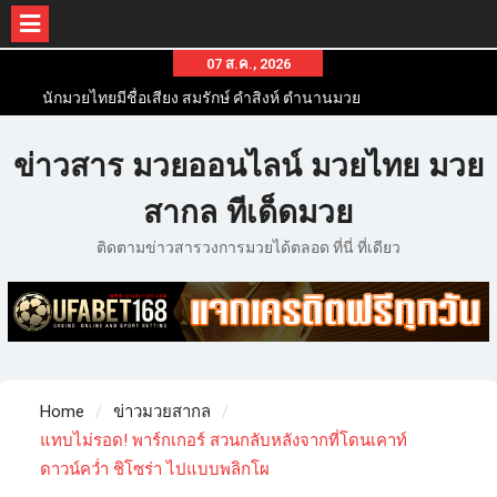
07 ส.ค., 2026
นักมวยไทยมีชื่อเสียง สมรักษ์ คำสิงห์ ตำนานมวย
สากลสมัครเล่นไทย
นักมวยไทยชื่อดัง สุดยอดนักมวยไทยที่ดังไปทั่วโลก
ข่าวสาร มวยออนไลน์ มวยไทย มวย
ข่าวมวยไทยโครตฮอต เว็บข่าวมวยในทุกๆแวดวงมี
ข่าวสารวงการมวยมากมาย
สากล ทีเด็ดมวย
ติดตามข่าวสารวงการมวยได้ตลอด ที่นี่ ที่เดียว
Home
ข่าวมวยสากล
แทบไม่รอด! พาร์กเกอร์ สวนกลับหลังจากที่โดนเคาท์
ดาวน์คว่ำ ชิโซร่า ไปแบบพลิกโผ