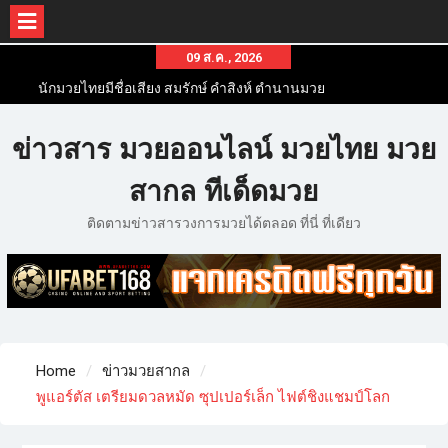
09 ส.ค., 2026
นักมวยไทยมีชื่อเสียง สมรักษ์ คำสิงห์ ตำนานมวย
สากลสมัครเล่นไทย
นักมวยไทยชื่อดัง สุดยอดนักมวยไทยที่ดังไปทั่วโลก
ข่าวสาร มวยออนไลน์ มวยไทย มวย
ข่าวมวยไทยโครตฮอต เว็บข่าวมวยในทุกๆแวดวงมี
ข่าวสารวงการมวยมากมาย
สากล ทีเด็ดมวย
ติดตามข่าวสารวงการมวยได้ตลอด ที่นี่ ที่เดียว
Home
ข่าวมวยสากล
พูแอร์ตัส เตรียมดวลหมัด ซุปเปอร์เล็ก ไฟต์ชิงแชมป์โลก