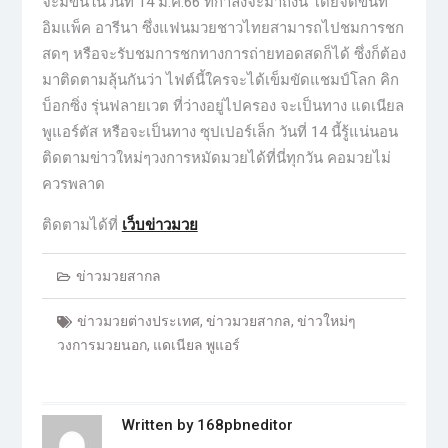
จะมีขึ้นในวันที่ 14 ม.ค.66 ที่กำลังจะมาถึงนี้ โดยจัดขึ้นที่
อิมแพ็ค อารีนา ซึ่งแฟนมวยชาวไทยสามารถไปชมการชก
สดๆ หรือจะรับชมการชกทางการถ่ายทอดสดก็ได้ ซึ่งก็ต้อง
มาติดตามลุ้นกันว่า ไฟต์นี้ใครจะได้เข็มขัดแชมป์โลก คิก
บ็อกซิ่ง รุ่นฟลายเวต ที่ว่างอยู่ไปครอง จะเป็นทาง แดเนียล
พูแอร์ตัส หรือจะเป็นทาง ซุปเปอร์เล็ก วันที่ 14 นี้รู้แน่นอน
ติดตามข่าวใหม่ๆวงการหมัดมวยได้ที่นี่ทุกวัน คอมวยไม่
ควรพลาด
ติดตามได้ที่
เว็บข่าวมวย
ข่าวมวยสากล
ข่าวมวยต่างประเทศ
,
ข่าวมวยสากล
,
ข่าวใหม่ๆ
วงการมวยนอก
,
แดเนียล พูแอร์
Written by
168pbneditor