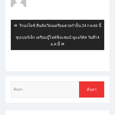
ริกองโดซ์ คืนสังเวียนเตรียมดวลกำปั้น 24 ก.พ.66 นี้
ซุปเปอร์เล็ก เตรียมบู๊ไฟต์ชิงแชมป์ พูแอร์ตัส วันที่14
ม.ค.นี้