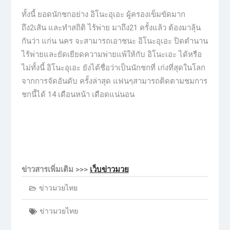
ทั้งนี้ ยอดนักชกอย่าง อิโนะอุเอะ ผู้ครองเข็มขัดมาก
ถึง2เส้น และทำสถิติ ไร้พ่าย มาถึง21 ครั้งแล้ว ต้องมาลุ้น
กันว่า แก่น นคร จะสามารถเอาชนะ อิโนะอุเอะ ปิดตำนาน
ไร้พ่ายและยัดเยียดความพ่ายแพ้ให้กับ อิโนะเอะ ได้หรือ
ไม่ทั้งนี้ อิโนะอุเอะ ยังได้ชื่อว่าเป็นนักชกที่ เก่งที่สุดในโลก
จากการจัดอันดับ ครั้งล่าสุด แฟนๆสามารถติดตามชมการ
ชกนี้ได้ 14 เดือนหน้า เดือดแน่นอน
ข่าวสารเพิ่มเติม >>>
เว็บข่าวมวย
ข่าวมวยไทย
ข่าวมวยไทย