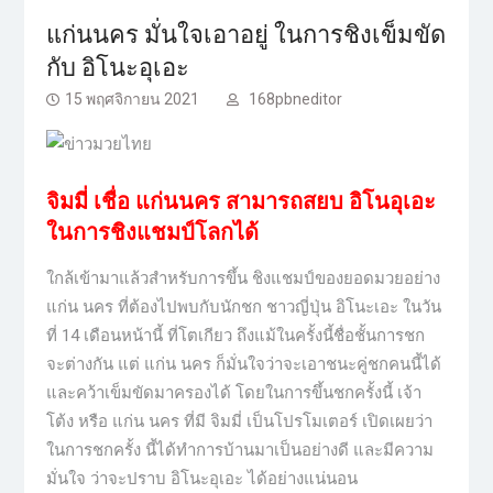
แก่นนคร มั่นใจเอาอยู่ ในการชิงเข็มขัด
กับ อิโนะอุเอะ
15 พฤศจิกายน 2021
168pbneditor
จิมมี่ เชื่อ แก่นนคร สามารถสยบ อิโนอุเอะ
ในการชิงแชมป์โลกได้
ใกล้เข้ามาแล้วสำหรับการขึ้น ชิงแชมป์ของยอดมวยอย่าง
แก่น นคร ที่ต้องไปพบกับนักชก ชาวญี่ปุ่น อิโนะเอะ ในวัน
ที่ 14 เดือนหน้านี้ ที่โตเกียว ถึงแม้ในครั้งนี้ชื่อชั้นการชก
จะต่างกัน แต่ แก่น นคร ก็มั่นใจว่าจะเอาชนะคู่ชกคนนี้ได้
และคว้าเข็มขัดมาครองได้ โดยในการขึ้นชกครั้งนี้ เจ้า
โต้ง หรือ แก่น นคร ที่มี จิมมี่ เป็นโปรโมเตอร์ เปิดเผยว่า
ในการชกครั้ง นี้ได้ทำการบ้านมาเป็นอย่างดี และมีความ
มั่นใจ ว่าจะปราบ อิโนะอุเอะ ได้อย่างแน่นอน