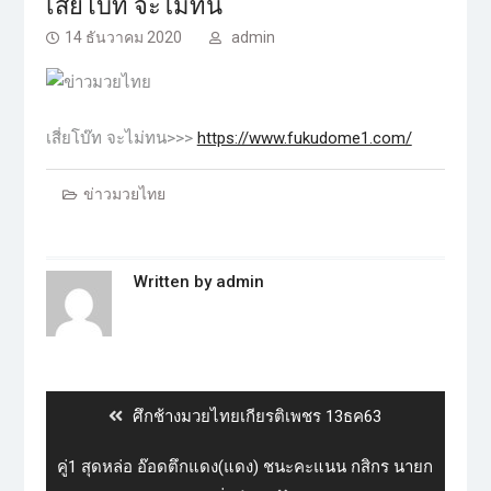
เสี่ยโบ๊ท จะไม่ทน
14 ธันวาคม 2020
admin
เสี่ยโบ๊ท จะไม่ทน>>>
https://www.fukudome1.com/
ข่าวมวยไทย
Written by
admin
ศึกช้างมวยไทยเกียรติเพชร 13ธค63
คู่1 สุดหล่อ อ๊อดตึกแดง(แดง)​ ชนะคะแนน กสิกร นายก