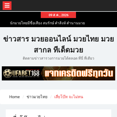
09 ส.ค., 2026
นักมวยไทยมีชื่อเสียง สมรักษ์ คำสิงห์ ตำนานมวย
สากลสมัครเล่นไทย
นักมวยไทยชื่อดัง สุดยอดนักมวยไทยที่ดังไปทั่วโลก
ข่าวสาร มวยออนไลน์ มวยไทย มวย
ข่าวมวยไทยโครตฮอต เว็บข่าวมวยในทุกๆแวดวงมี
ข่าวสารวงการมวยมากมาย
สากล ทีเด็ดมวย
ติดตามข่าวสารวงการมวยได้ตลอด ที่นี่ ที่เดียว
Home
ข่าวมวยไทย
เสี่ยโบ๊ท จะไม่ทน