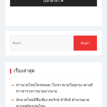
เอท่าศาลา
เรื่องล่าสุด
ข่าวมวยไทยโครตฮอต เว็บข่าวมวยในทุกๆแวดวงมี
ข่าวสารวงการมวยมากมาย
นักมวยไทยมีชื่อเสียง สมรักษ์ คำสิงห์ ตำนานมวย
สากลสมัครเล่นไทย