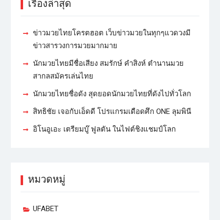
เรื่องล่าสุด
ข่าวมวยไทยโครตฮอต เว็บข่าวมวยในทุกๆแวดวงมี
ข่าวสารวงการมวยมากมาย
นักมวยไทยมีชื่อเสียง สมรักษ์ คำสิงห์ ตำนานมวย
สากลสมัครเล่นไทย
นักมวยไทยชื่อดัง สุดยอดนักมวยไทยที่ดังไปทั่วโลก
สิทธิชัย เจอกับเอ็ดดี โปรแกรมเดือดศึก ONE ลุมพินี
อิโนอูเอะ เตรียมบู๊ ฟูลตัน ในไฟต์ชิงแชมป์โลก
หมวดหมู่
UFABET