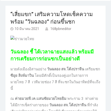
“เสี่ยแขก” เสริมความโหดเช็คความ
พร้อม “วันฉลอง” ก่อนขึ้นชก
10 มีนาคม 2021
168pbneditor
วันฉลอง ชี้ ได้เวลาฉายแสงแล้ว พร้อมมี
การเตรียมการก่อนชกเป็นอย่างดี
มวยดังเมืองอิสานอย่าง
วันฉลอง สจ.โต้งปราจีน
เตรียมชก
ซีอุย สิงห์มาวิน
โดยมีศักดิ์เป็นรองคู่เอกในรายการ
มวยไทย 7 สี เวทีมวยช่อง 7 สี ที่จะชกในวันอาทิตย์ที่จะถึง
นี้
ณ
ค่ายมวยพี.เค.แสนชัยมวยไทยยิม
พระราม 3 ท่างค่าย
ได้มีการเช็คร่างกายของ
วันฉลอง สจ.โต้งปราจีน
ที่กำลัง