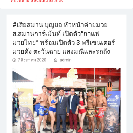
ตะวันฉาย แสงมณี​และ​รถถัง
#เสี่ยสมาน​ บุญ​ยอ​ หัวหน้าค่ายมวย
ส.สมา​นการ์​เม้นท์​ เปิดตัว”กาแฟ
มวยไทย” พร้อมเปิดตัว​ 3​ พรีเซนเตอร์​
มวยดัง​ ตะวันฉาย แสงมณี​และ​รถถัง
7 สิงหาคม 2020
admin