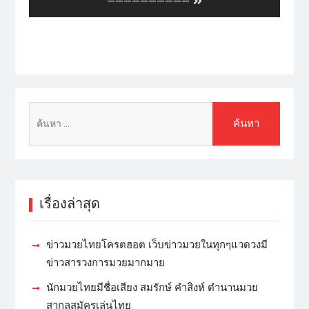
——————————
เรื่องล่าสุด
ข่าวมวยไทยโครตฮอต เว็บข่าวมวยในทุกๆแวดวงมี
ข่าวสารวงการมวยมากมาย
นักมวยไทยมีชื่อเสียง สมรักษ์ คำสิงห์ ตำนานมวย
สากลสมัครเล่นไทย